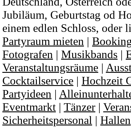
Deutschland, Österreich ode
Jubiläum, Geburtstag od Ho
einem edlen Schloss, oder l
Partyraum mieten
|
Booking
Fotografen
|
Musikbands
|
E
Veranstaltungsräume
|
Auss
Cocktailservice
|
Hochzeit 
Partyideen
|
Alleinunterhalt
Eventmarkt
|
Tänzer
|
Veran
Sicherheitspersonal
|
Hallen