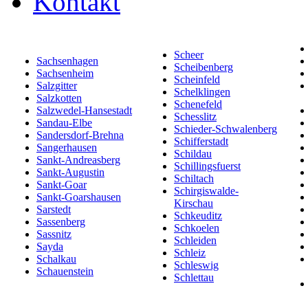
Kontakt
Scheer
Sachsenhagen
Scheibenberg
Sachsenheim
Scheinfeld
Salzgitter
Schelklingen
Salzkotten
Schenefeld
Salzwedel-Hansestadt
Schesslitz
Sandau-Elbe
Schieder-Schwalenberg
Sandersdorf-Brehna
Schifferstadt
Sangerhausen
Schildau
Sankt-Andreasberg
Schillingsfuerst
Sankt-Augustin
Schiltach
Sankt-Goar
Schirgiswalde-
Sankt-Goarshausen
Kirschau
Sarstedt
Schkeuditz
Sassenberg
Schkoelen
Sassnitz
Schleiden
Sayda
Schleiz
Schalkau
Schleswig
Schauenstein
Schlettau