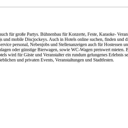
h für große Partys. Bühnenbau für Konzerte, Feste, Karaoke- Veransta
djs und mobile Discjockeys. Auch in Hotels online suchen, finden und
ervice personal, Nebenjobs und Stellenanzeigen auch für Hostessen und 
anlagen oder günstige Bierwagen, sowie WC-Wagen preiswert mieten. Bu
els wird für Gäste und Veranstalter ein rundum gelungenes Erlebnis sei
ieblichen und privaten Events, Veranstaltungen und Stadtfesten.