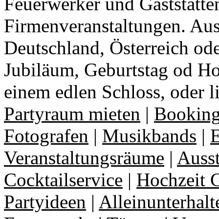
Feuerwerker und Gaststätte
Firmenveranstaltungen. Aus
Deutschland, Österreich ode
Jubiläum, Geburtstag od Ho
einem edlen Schloss, oder l
Partyraum mieten
|
Booking
Fotografen
|
Musikbands
|
E
Veranstaltungsräume
|
Auss
Cocktailservice
|
Hochzeit 
Partyideen
|
Alleinunterhalt