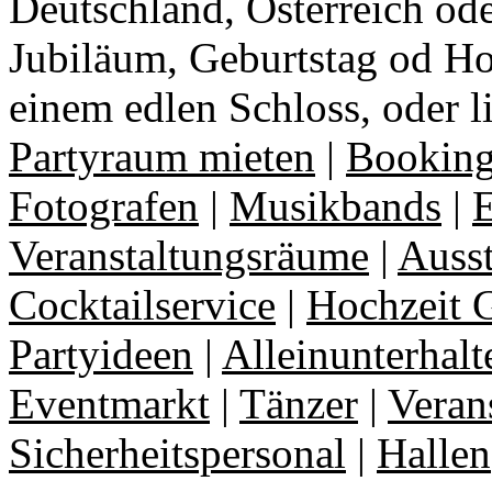
Deutschland, Österreich ode
Jubiläum, Geburtstag od Ho
einem edlen Schloss, oder l
Partyraum mieten
|
Booking
Fotografen
|
Musikbands
|
E
Veranstaltungsräume
|
Auss
Cocktailservice
|
Hochzeit 
Partyideen
|
Alleinunterhalt
Eventmarkt
|
Tänzer
|
Veran
Sicherheitspersonal
|
Hallen