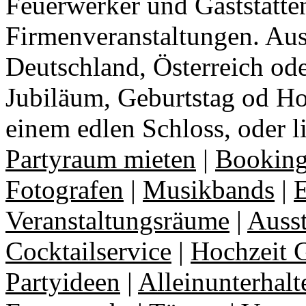
Feuerwerker und Gaststätte
Firmenveranstaltungen. Aus
Deutschland, Österreich ode
Jubiläum, Geburtstag od Ho
einem edlen Schloss, oder l
Partyraum mieten
|
Booking
Fotografen
|
Musikbands
|
E
Veranstaltungsräume
|
Auss
Cocktailservice
|
Hochzeit 
Partyideen
|
Alleinunterhalt