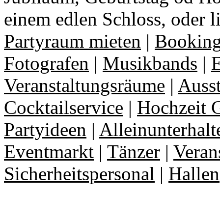
einem edlen Schloss, oder l
Partyraum mieten
|
Booking
Fotografen
|
Musikbands
|
E
Veranstaltungsräume
|
Auss
Cocktailservice
|
Hochzeit 
Partyideen
|
Alleinunterhalt
Eventmarkt
|
Tänzer
|
Veran
Sicherheitspersonal
|
Hallen