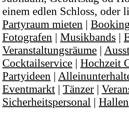
einem edlen Schloss, oder l
Partyraum mieten
|
Booking
Fotografen
|
Musikbands
|
E
Veranstaltungsräume
|
Auss
Cocktailservice
|
Hochzeit 
Partyideen
|
Alleinunterhalt
Eventmarkt
|
Tänzer
|
Veran
Sicherheitspersonal
|
Hallen