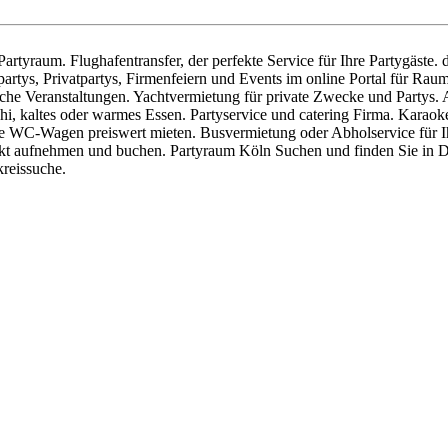
artyraum. Flughafentransfer, der perfekte Service für Ihre Partygäste.
artys, Privatpartys, Firmenfeiern und Events im online Portal für Rau
iche Veranstaltungen. Yachtvermietung für private Zwecke und Partys. 
hi, kaltes oder warmes Essen. Partyservice und catering Firma. Karao
e WC-Wagen preiswert mieten. Busvermietung oder Abholservice für Ih
takt aufnehmen und buchen. Partyraum Köln Suchen und finden Sie in D
kreissuche.