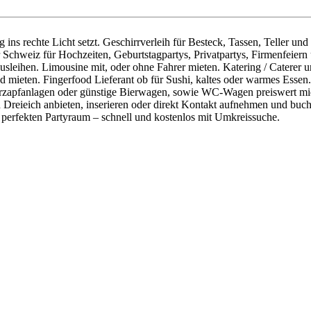
g ins rechte Licht setzt. Geschirrverleih für Besteck, Tassen, Teller u
r Schweiz für Hochzeiten, Geburtstagpartys, Privatpartys, Firmenfeiern
leihen. Limousine mit, oder ohne Fahrer mieten. Katering / Caterer un
 mieten. Fingerfood Lieferant ob für Sushi, kaltes oder warmes Essen
rzapfanlagen oder günstige Bierwagen, sowie WC-Wagen preiswert miet
 Dreieich anbieten, inserieren oder direkt Kontakt aufnehmen und buc
 perfekten Partyraum – schnell und kostenlos mit Umkreissuche.