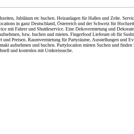
zeiten, Jubiläum etc buchen. Heizanlagen für Hallen und Zelte. Servic
cations in ganz Deutschland, Österreich und der Schweiz für Hochzeite
ice mit Fahrer und Shuttleservice. Eine Dekovermietung und Dekorateu
 aufnehmen, bzw. buchen und mieten. Fingerfood Lieferant ob für Sushi
 und Preisen. Raumvermietung für Partyräume, Ausstellungen und Even
ontakt aufnehmen und buchen. Partylocation mieten Suchen und finden S
chnell und kostenlos mit Umkreissuche.