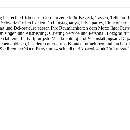
g ins rechte Licht setzt. Geschirrverleih für Besteck, Tassen, Teller u
r Schweiz für Hochzeiten, Geburtstagpartys, Privatpartys, Firmenfeier
ng und Dekorateure passen Ihre Räumlichkeiten dem Motto Ihrer Party a
 singen und Ausrüstung. Catering Service und Personal. Fotograf für 
fahrener Party dj für jede Musikrichtung und Veranstaltungsart. Dj par
chen anbieten, inserieren oder direkt Kontakt aufnehmen und buchen. 
 Sie Ihren perfekten Partyraum – schnell und kostenlos mit Umkreissuc