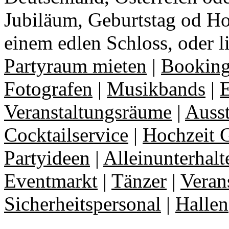
Jubiläum, Geburtstag od Ho
einem edlen Schloss, oder l
Partyraum mieten
|
Booking
Fotografen
|
Musikbands
|
E
Veranstaltungsräume
|
Auss
Cocktailservice
|
Hochzeit 
Partyideen
|
Alleinunterhalt
Eventmarkt
|
Tänzer
|
Veran
Sicherheitspersonal
|
Hallen