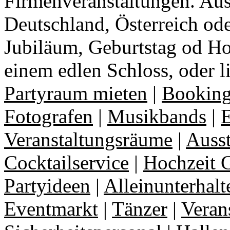
Firmenveranstaltungen. Aus
Deutschland, Österreich ode
Jubiläum, Geburtstag od Ho
einem edlen Schloss, oder l
Partyraum mieten
|
Booking
Fotografen
|
Musikbands
|
E
Veranstaltungsräume
|
Auss
Cocktailservice
|
Hochzeit 
Partyideen
|
Alleinunterhalt
Eventmarkt
|
Tänzer
|
Veran