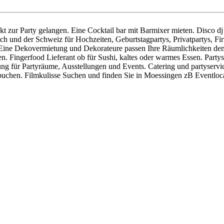
rekt zur Party gelangen. Eine Cocktail bar mit Barmixer mieten. Disco d
ich und der Schweiz für Hochzeiten, Geburtstagpartys, Privatpartys, F
 Eine Dekovermietung und Dekorateure passen Ihre Räumlichkeiten dem 
. Fingerfood Lieferant ob für Sushi, kaltes oder warmes Essen. Party
 für Partyräume, Ausstellungen und Events. Catering und partyservic
uchen. Filmkulisse Suchen und finden Sie in Moessingen zB Eventlocat