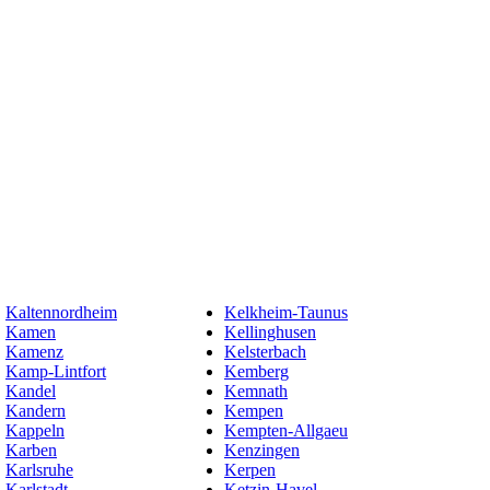
Kaltennordheim
Kelkheim-Taunus
Kamen
Kellinghusen
Kamenz
Kelsterbach
Kamp-Lintfort
Kemberg
Kandel
Kemnath
Kandern
Kempen
Kappeln
Kempten-Allgaeu
Karben
Kenzingen
Karlsruhe
Kerpen
Karlstadt
Ketzin-Havel