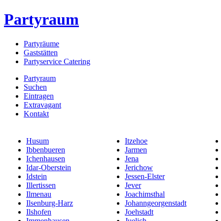
Partyraum
Partyräume
Gaststätten
Partyservice Catering
Partyraum
Suchen
Eintragen
Extravagant
Kontakt
Husum
Itzehoe
Ibbenbueren
Jarmen
Ichenhausen
Jena
Idar-Oberstein
Jerichow
Idstein
Jessen-Elster
Illertissen
Jever
Ilmenau
Joachimsthal
Ilsenburg-Harz
Johanngeorgenstadt
Ilshofen
Joehstadt
Immenhausen
Juelich