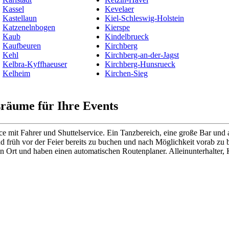
Kassel
Kevelaer
Kastellaun
Kiel-Schleswig-Holstein
Katzenelnbogen
Kierspe
Kaub
Kindelbrueck
Kaufbeuren
Kirchberg
Kehl
Kirchberg-an-der-Jagst
Kelbra-Kyffhaeuser
Kirchberg-Hunsrueck
Kelheim
Kirchen-Sieg
räume für Ihre Events
 mit Fahrer und Shuttelservice. Ein Tanzbereich, eine große Bar und 
d früh vor der Feier bereits zu buchen und nach Möglichkeit vorab zu b
uen Ort und haben einen automatischen Routenplaner. Alleinunterhalter