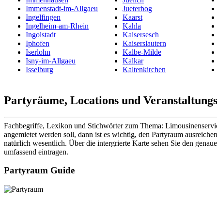
Immenstadt-im-Allgaeu
Jueterbog
Ingelfingen
Kaarst
Ingelheim-am-Rhein
Kahla
Ingolstadt
Kaisersesch
Iphofen
Kaiserslautern
Iserlohn
Kalbe-Milde
Isny-im-Allgaeu
Kalkar
Isselburg
Kaltenkirchen
Partyräume, Locations und Veranstaltungs
Fachbegriffe, Lexikon und Stichwörter zum Thema: Limousinenservice
angemietet werden soll, dann ist es wichtig, den Partyraum ausreichen
natürlich wesentlich. Über die intergrierte Karte sehen Sie den gena
umfassend eintragen.
Partyraum Guide